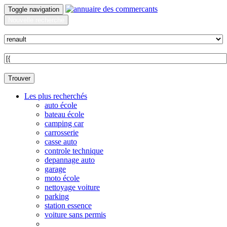
Toggle navigation
Nouvelle recherche
Quoi ?
Sur quelle commune ?
Trouver
Les plus recherchés
auto école
bateau école
camping car
carrosserie
casse auto
controle technique
depannage auto
garage
moto école
nettoyage voiture
parking
station essence
voiture sans permis