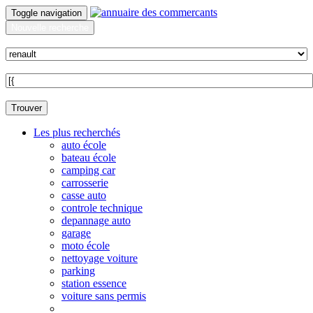
Toggle navigation
Nouvelle recherche
Quoi ?
Sur quelle commune ?
Trouver
Les plus recherchés
auto école
bateau école
camping car
carrosserie
casse auto
controle technique
depannage auto
garage
moto école
nettoyage voiture
parking
station essence
voiture sans permis