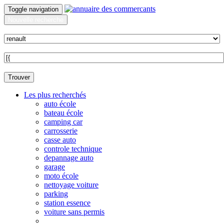
Toggle navigation
Nouvelle recherche
Quoi ?
Sur quelle commune ?
Trouver
Les plus recherchés
auto école
bateau école
camping car
carrosserie
casse auto
controle technique
depannage auto
garage
moto école
nettoyage voiture
parking
station essence
voiture sans permis