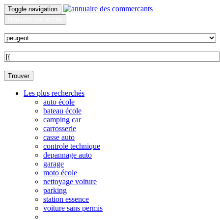
Toggle navigation
Nouvelle recherche
Quoi ?
Sur quelle commune ?
Trouver
Les plus recherchés
auto école
bateau école
camping car
carrosserie
casse auto
controle technique
depannage auto
garage
moto école
nettoyage voiture
parking
station essence
voiture sans permis