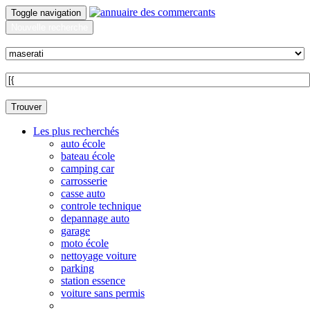
Toggle navigation
Nouvelle recherche
Quoi ?
Sur quelle commune ?
Trouver
Les plus recherchés
auto école
bateau école
camping car
carrosserie
casse auto
controle technique
depannage auto
garage
moto école
nettoyage voiture
parking
station essence
voiture sans permis