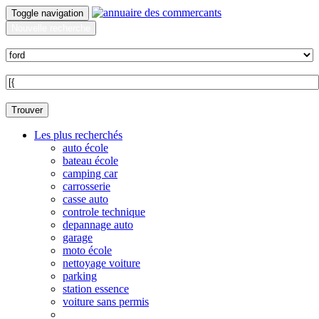
Toggle navigation
Nouvelle recherche
Quoi ?
Sur quelle commune ?
Trouver
Les plus recherchés
auto école
bateau école
camping car
carrosserie
casse auto
controle technique
depannage auto
garage
moto école
nettoyage voiture
parking
station essence
voiture sans permis