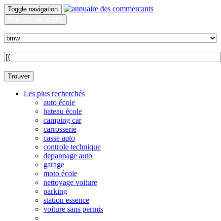
Toggle navigation
Nouvelle recherche
Quoi ?
Sur quelle commune ?
Trouver
Les plus recherchés
auto école
bateau école
camping car
carrosserie
casse auto
controle technique
depannage auto
garage
moto école
nettoyage voiture
parking
station essence
voiture sans permis