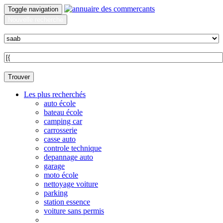
Toggle navigation
Nouvelle recherche
Quoi ?
Sur quelle commune ?
Trouver
Les plus recherchés
auto école
bateau école
camping car
carrosserie
casse auto
controle technique
depannage auto
garage
moto école
nettoyage voiture
parking
station essence
voiture sans permis