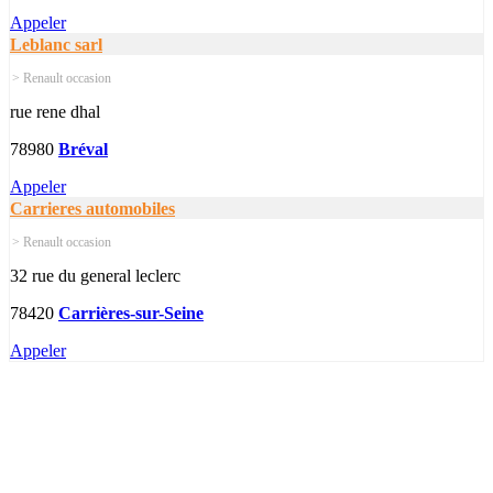
Appeler
Leblanc sarl
> Renault occasion
rue rene dhal
78980
Bréval
Appeler
Carrieres automobiles
> Renault occasion
32 rue du general leclerc
78420
Carrières-sur-Seine
Appeler