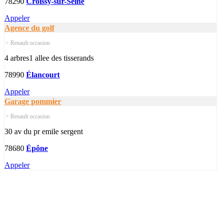
78290
Croissy-sur-Seine
Appeler
Agence du golf
> Renault occasion
4 arbres1 allee des tisserands
78990
Élancourt
Appeler
Garage pommier
> Renault occasion
30 av du pr emile sergent
78680
Épône
Appeler