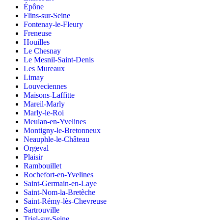
Épône
Flins-sur-Seine
Fontenay-le-Fleury
Freneuse
Houilles
Le Chesnay
Le Mesnil-Saint-Denis
Les Mureaux
Limay
Louveciennes
Maisons-Laffitte
Mareil-Marly
Marly-le-Roi
Meulan-en-Yvelines
Montigny-le-Bretonneux
Neauphle-le-Château
Orgeval
Plaisir
Rambouillet
Rochefort-en-Yvelines
Saint-Germain-en-Laye
Saint-Nom-la-Bretèche
Saint-Rémy-lès-Chevreuse
Sartrouville
Triel-sur-Seine