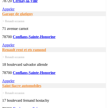
78720
Cernay-la-Ville
Appeler
Garage de glatigny
> Renault occasion
71 avenue carnot
78700
Conflans-Sainte-Honorine
Appeler
Renault rent et ets ramond
> Renault occasion
18 boulevard salvador allende
78700
Conflans-Sainte-Honorine
Appeler
Saint fiacre automobiles
> Renault occasion
17 boulevard fernand hostachy