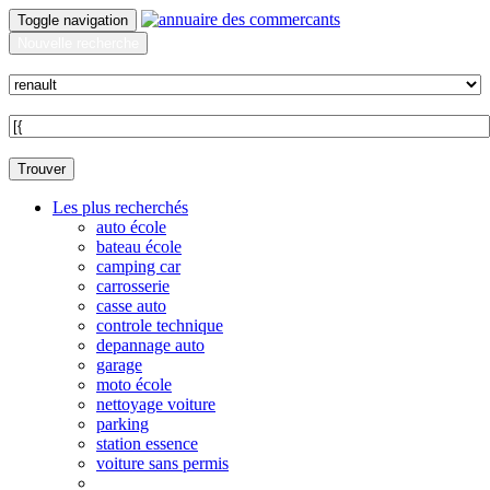
Toggle navigation
Nouvelle recherche
Quoi ?
Sur quelle commune ?
Trouver
Les plus recherchés
auto école
bateau école
camping car
carrosserie
casse auto
controle technique
depannage auto
garage
moto école
nettoyage voiture
parking
station essence
voiture sans permis