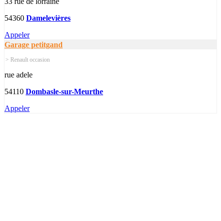
33 rue de lorraine
54360
Damelevières
Appeler
Garage petitgand
> Renault occasion
rue adele
54110
Dombasle-sur-Meurthe
Appeler