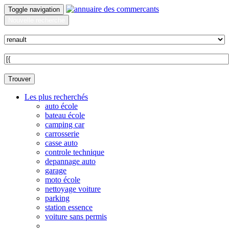
Toggle navigation
Nouvelle recherche
Quoi ?
Sur quelle commune ?
Trouver
Les plus recherchés
auto école
bateau école
camping car
carrosserie
casse auto
controle technique
depannage auto
garage
moto école
nettoyage voiture
parking
station essence
voiture sans permis