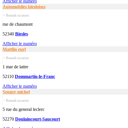
Afficher le numéro
Automobiles biesloises
> Renault occasion
rue de chaumont
52340
Biesles
Afficher le numéro
Mattlin eurl
> Renault occasion
1 mar de lattre
52110
Dommartin-le-Franc
Afficher le numéro
Senger michel
> Renault occasion
5 rue du general leclerc
52270
Doulaincourt-Saucourt