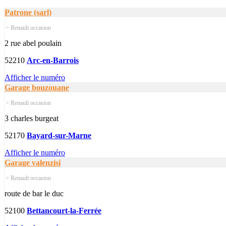
Patrone (sarl)
> Renault occasion
2 rue abel poulain
52210
Arc-en-Barrois
Afficher le numéro
Garage bouzouane
> Renault occasion
3 charles burgeat
52170
Bayard-sur-Marne
Afficher le numéro
Garage valenzisi
> Renault occasion
route de bar le duc
52100
Bettancourt-la-Ferrée