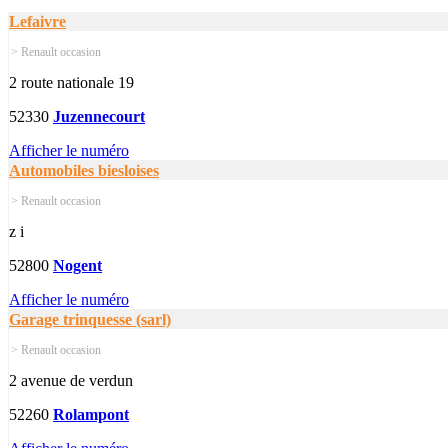
Lefaivre
> Renault occasion
2 route nationale 19
52330
Juzennecourt
Afficher le numéro
Automobiles biesloises
> Renault occasion
z i
52800
Nogent
Afficher le numéro
Garage trinquesse (sarl)
> Renault occasion
2 avenue de verdun
52260
Rolampont