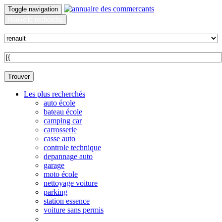
Toggle navigation
Nouvelle recherche
Quoi ?
Sur quelle commune ?
Trouver
Les plus recherchés
auto école
bateau école
camping car
carrosserie
casse auto
controle technique
depannage auto
garage
moto école
nettoyage voiture
parking
station essence
voiture sans permis