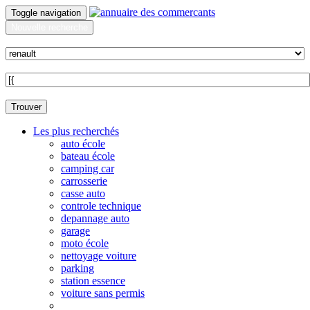
Toggle navigation
Nouvelle recherche
Quoi ?
Sur quelle commune ?
Trouver
Les plus recherchés
auto école
bateau école
camping car
carrosserie
casse auto
controle technique
depannage auto
garage
moto école
nettoyage voiture
parking
station essence
voiture sans permis