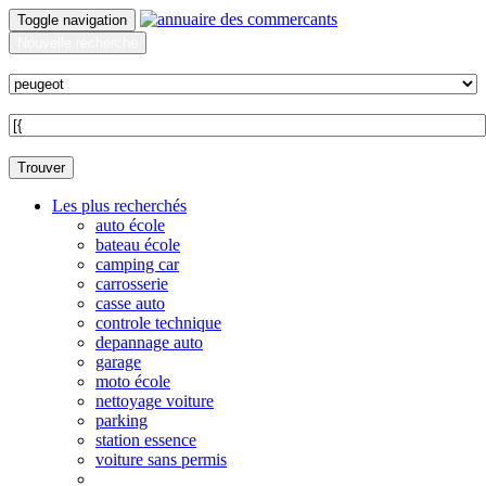
Toggle navigation
Nouvelle recherche
Quoi ?
Sur quelle commune ?
Trouver
Les plus recherchés
auto école
bateau école
camping car
carrosserie
casse auto
controle technique
depannage auto
garage
moto école
nettoyage voiture
parking
station essence
voiture sans permis