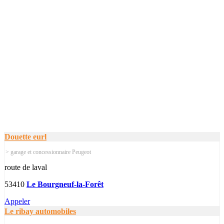
Douette eurl
> garage et concessionnaire Peugeot
route de laval
53410
Le Bourgneuf-la-Forêt
Appeler
Le ribay automobiles