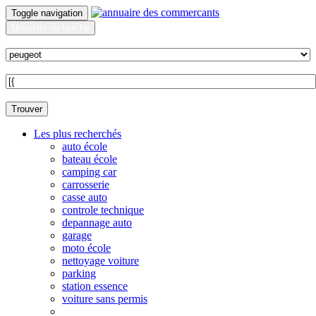
Toggle navigation
Nouvelle recherche
Quoi ?
Sur quelle commune ?
Trouver
Les plus recherchés
auto école
bateau école
camping car
carrosserie
casse auto
controle technique
depannage auto
garage
moto école
nettoyage voiture
parking
station essence
voiture sans permis