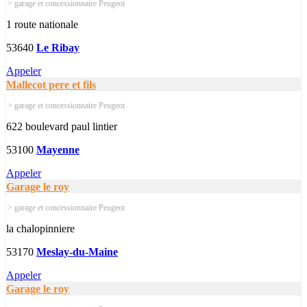
> garage et concessionnaire Peugeot
1 route nationale
53640
Le Ribay
Appeler
Mallecot pere et fils
> garage et concessionnaire Peugeot
622 boulevard paul lintier
53100
Mayenne
Appeler
Garage le roy
> garage et concessionnaire Peugeot
la chalopinniere
53170
Meslay-du-Maine
Appeler
Garage le roy