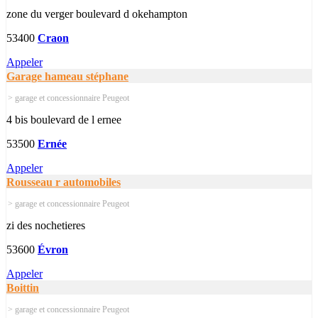
zone du verger boulevard d okehampton
53400
Craon
Appeler
Garage hameau stéphane
> garage et concessionnaire Peugeot
4 bis boulevard de l ernee
53500
Ernée
Appeler
Rousseau r automobiles
> garage et concessionnaire Peugeot
zi des nochetieres
53600
Évron
Appeler
Boittin
> garage et concessionnaire Peugeot