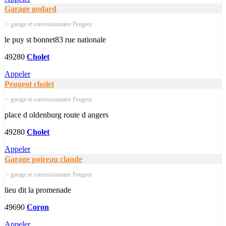
Garage godard
> garage et concessionnaire Peugeot
le puy st bonnet83 rue nationale
49280
Cholet
Appeler
Peugeot cholet
> garage et concessionnaire Peugeot
place d oldenburg route d angers
49280
Cholet
Appeler
Garage poireau claude
> garage et concessionnaire Peugeot
lieu dit la promenade
49690
Coron
Appeler