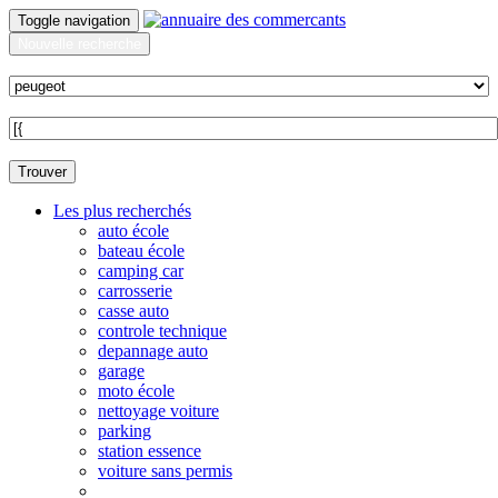
Toggle navigation
Nouvelle recherche
Quoi ?
Sur quelle commune ?
Trouver
Les plus recherchés
auto école
bateau école
camping car
carrosserie
casse auto
controle technique
depannage auto
garage
moto école
nettoyage voiture
parking
station essence
voiture sans permis