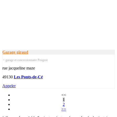
Garage giraud
> garage et concessionnaire Peugeot
rue jacqueline maze
49130
Les Ponts-de-Cé
Appeler
<<
1
2
>>