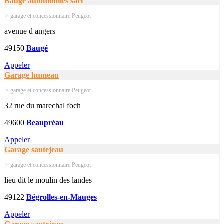
Bauge automobiles sarl
> garage et concessionnaire Peugeot
avenue d angers
49150
Baugé
Appeler
Garage humeau
> garage et concessionnaire Peugeot
32 rue du marechal foch
49600
Beaupréau
Appeler
Garage sautejeau
> garage et concessionnaire Peugeot
lieu dit le moulin des landes
49122
Bégrolles-en-Mauges
Appeler