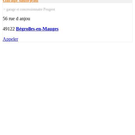
Garage sautejeau
> garage et concessionnaire Peugeot
56 rue d anjou
49122
Bégrolles-en-Mauges
Appeler