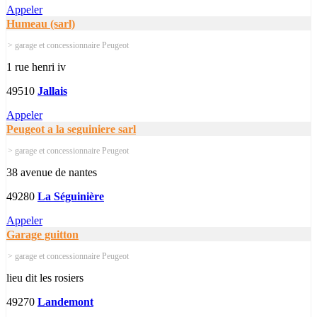
Appeler
Humeau (sarl)
> garage et concessionnaire Peugeot
1 rue henri iv
49510
Jallais
Appeler
Peugeot a la seguiniere sarl
> garage et concessionnaire Peugeot
38 avenue de nantes
49280
La Séguinière
Appeler
Garage guitton
> garage et concessionnaire Peugeot
lieu dit les rosiers
49270
Landemont