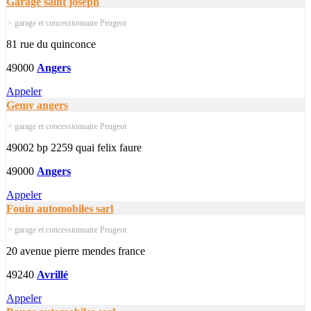
Garage saint joseph
> garage et concessionnaire Peugeot
81 rue du quinconce
49000
Angers
Appeler
Gemy angers
> garage et concessionnaire Peugeot
49002 bp 2259 quai felix faure
49000
Angers
Appeler
Fouin automobiles sarl
> garage et concessionnaire Peugeot
20 avenue pierre mendes france
49240
Avrillé
Appeler