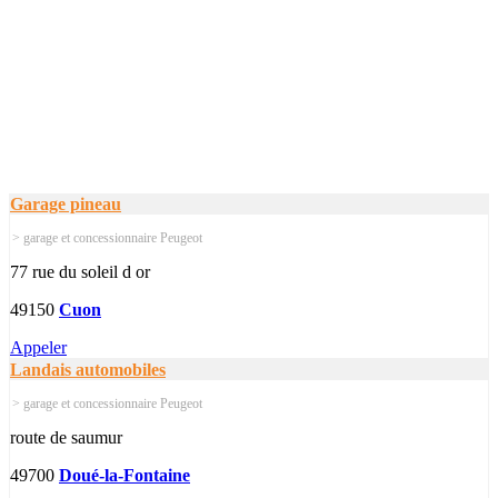
Garage pineau
> garage et concessionnaire Peugeot
77 rue du soleil d or
49150
Cuon
Appeler
Landais automobiles
> garage et concessionnaire Peugeot
route de saumur
49700
Doué-la-Fontaine