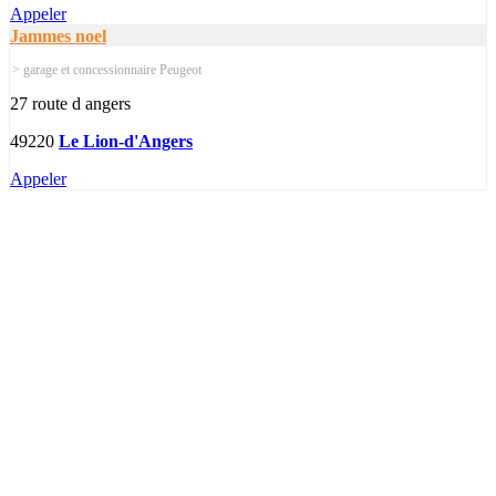
Appeler
Jammes noel
> garage et concessionnaire Peugeot
27 route d angers
49220
Le Lion-d'Angers
Appeler