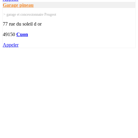
Garage pineau
> garage et concessionnaire Peugeot
77 rue du soleil d or
49150
Cuon
Appeler