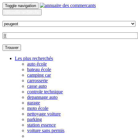
Toggle navigation
Nouvelle recherche
Quoi ?
Sur quelle commune ?
Trouver
Les plus recherchés
auto école
bateau école
camping car
carrosserie
casse auto
controle technique
depannage auto
garage
moto école
nettoyage voiture
parking
station essence
voiture sans permis