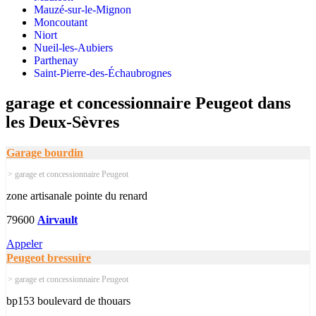
Mauzé-sur-le-Mignon
Moncoutant
Niort
Nueil-les-Aubiers
Parthenay
Saint-Pierre-des-Échaubrognes
garage et concessionnaire Peugeot dans
les Deux-Sèvres
Garage bourdin
> garage et concessionnaire Peugeot
zone artisanale pointe du renard
79600
Airvault
Appeler
Peugeot bressuire
> garage et concessionnaire Peugeot
bp153 boulevard de thouars