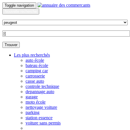
Toggle navigation
Nouvelle recherche
Quoi ?
Sur quelle commune ?
Trouver
Les plus recherchés
auto école
bateau école
camping car
carrosserie
casse auto
controle technique
depannage auto
garage
moto école
nettoyage voiture
parking
station essence
voiture sans permis