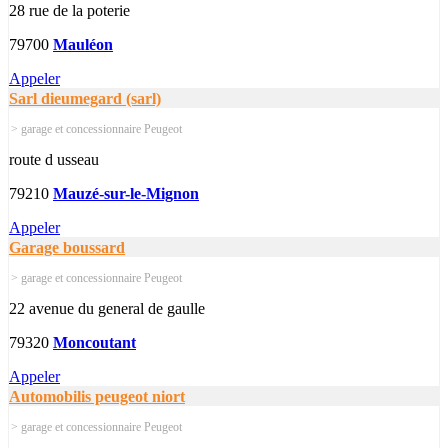
28 rue de la poterie
79700
Mauléon
Appeler
Sarl dieumegard (sarl)
> garage et concessionnaire Peugeot
route d usseau
79210
Mauzé-sur-le-Mignon
Appeler
Garage boussard
> garage et concessionnaire Peugeot
22 avenue du general de gaulle
79320
Moncoutant
Appeler
Automobilis peugeot niort
> garage et concessionnaire Peugeot