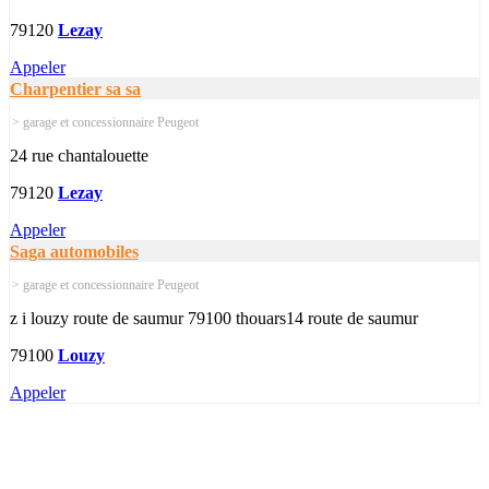
79120
Lezay
Appeler
Charpentier sa sa
> garage et concessionnaire Peugeot
24 rue chantalouette
79120
Lezay
Appeler
Saga automobiles
> garage et concessionnaire Peugeot
z i louzy route de saumur 79100 thouars14 route de saumur
79100
Louzy
Appeler