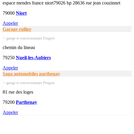
espace mendes france niort79026 bp 28636 rue jean couzinnet
79000
Niort
Appeler
Garage rullier
> garage et concessionnaire Peugeot
chemin du lineau
79250
Nueil-les-Aubiers
Appeler
Saga automobiles parthenay
> garage et concessionnaire Peugeot
81 rue des loges
79200
Parthenay
Appeler