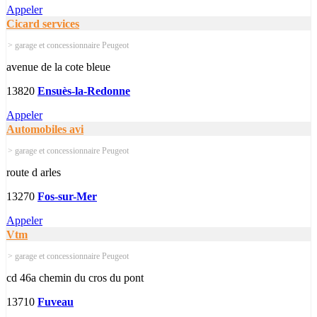
Appeler
Cicard services
> garage et concessionnaire Peugeot
avenue de la cote bleue
13820
Ensuès-la-Redonne
Appeler
Automobiles avi
> garage et concessionnaire Peugeot
route d arles
13270
Fos-sur-Mer
Appeler
Vtm
> garage et concessionnaire Peugeot
cd 46a chemin du cros du pont
13710
Fuveau