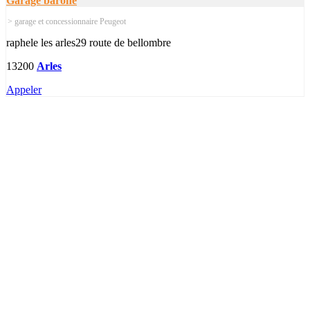
Garage barone
> garage et concessionnaire Peugeot
raphele les arles29 route de bellombre
13200
Arles
Appeler