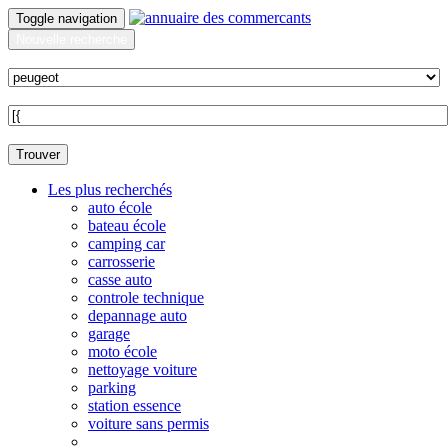
Toggle navigation
Nouvelle recherche
Quoi ?
Sur quelle commune ?
Trouver
Les plus recherchés
auto école
bateau école
camping car
carrosserie
casse auto
controle technique
depannage auto
garage
moto école
nettoyage voiture
parking
station essence
voiture sans permis