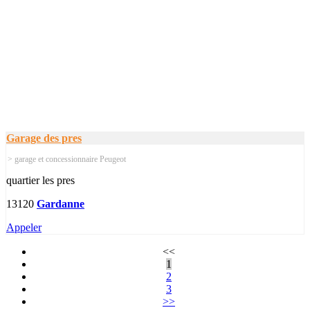
Garage des pres
> garage et concessionnaire Peugeot
quartier les pres
13120
Gardanne
Appeler
<<
1
2
3
>>