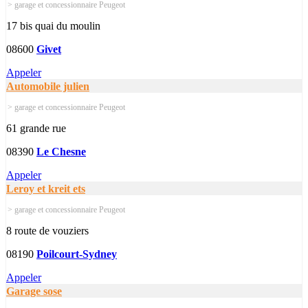
> garage et concessionnaire Peugeot
17 bis quai du moulin
08600
Givet
Appeler
Automobile julien
> garage et concessionnaire Peugeot
61 grande rue
08390
Le Chesne
Appeler
Leroy et kreit ets
> garage et concessionnaire Peugeot
8 route de vouziers
08190
Poilcourt-Sydney
Appeler
Garage sose