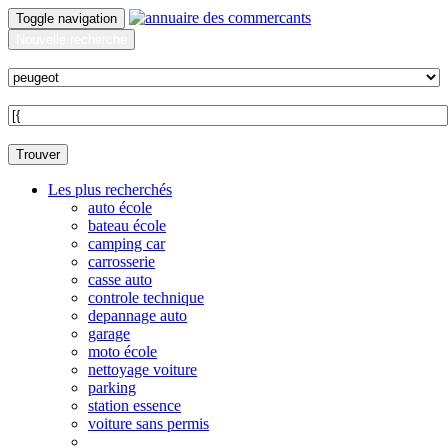
Toggle navigation
Nouvelle recherche
Quoi ?
Sur quelle commune ?
Trouver
Les plus recherchés
auto école
bateau école
camping car
carrosserie
casse auto
controle technique
depannage auto
garage
moto école
nettoyage voiture
parking
station essence
voiture sans permis