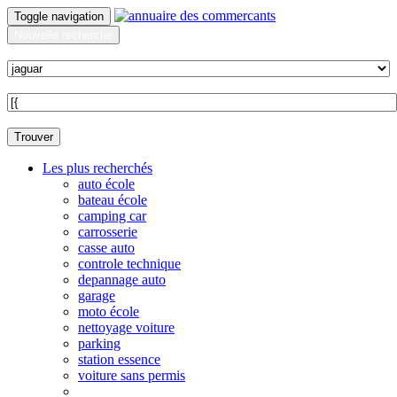
Toggle navigation
Nouvelle recherche
Quoi ?
Sur quelle commune ?
Trouver
Les plus recherchés
auto école
bateau école
camping car
carrosserie
casse auto
controle technique
depannage auto
garage
moto école
nettoyage voiture
parking
station essence
voiture sans permis