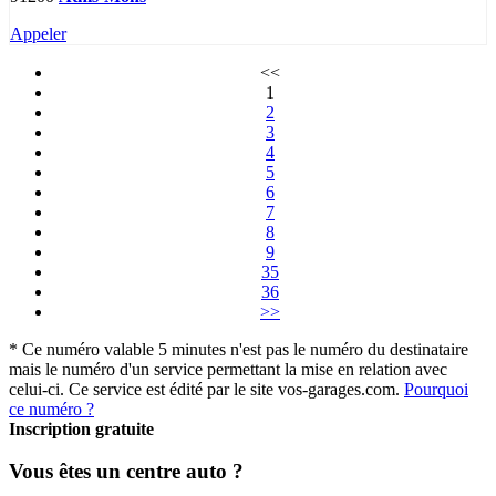
Appeler
<<
1
2
3
4
5
6
7
8
9
35
36
>>
* Ce numéro valable 5 minutes n'est pas le numéro du destinataire
mais le numéro d'un service permettant la mise en relation avec
celui-ci. Ce service est édité par le site vos-garages.com.
Pourquoi
ce numéro ?
Inscription gratuite
Vous êtes un centre auto ?