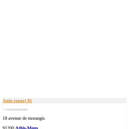
Auto export 91
> concessionnaire
18 avenue de morangis
91200
Athis-Mons