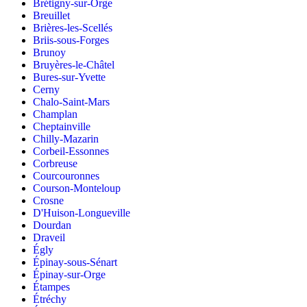
Brétigny-sur-Orge
Breuillet
Brières-les-Scellés
Briis-sous-Forges
Brunoy
Bruyères-le-Châtel
Bures-sur-Yvette
Cerny
Chalo-Saint-Mars
Champlan
Cheptainville
Chilly-Mazarin
Corbeil-Essonnes
Corbreuse
Courcouronnes
Courson-Monteloup
Crosne
D'Huison-Longueville
Dourdan
Draveil
Égly
Épinay-sous-Sénart
Épinay-sur-Orge
Étampes
Étréchy