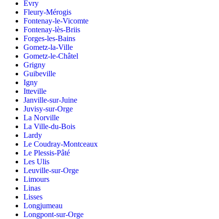
Évry
Fleury-Mérogis
Fontenay-le-Vicomte
Fontenay-lès-Briis
Forges-les-Bains
Gometz-la-Ville
Gometz-le-Châtel
Grigny
Guibeville
Igny
Itteville
Janville-sur-Juine
Juvisy-sur-Orge
La Norville
La Ville-du-Bois
Lardy
Le Coudray-Montceaux
Le Plessis-Pâté
Les Ulis
Leuville-sur-Orge
Limours
Linas
Lisses
Longjumeau
Longpont-sur-Orge