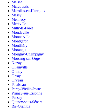
Maisse
Marcoussis
Marolles-en-Hurepoix
Massy
Mennecy
Méréville
Milly-la-Forêt
Mondeville
Monnerville
Montgeron
Montlhéry
Morangis
Morigny-Champigny
Morsang-sur-Orge
Nozay
Ollainville
Ormoy
Orsay
Orveau
Palaiseau
Paray-Vieille-Poste
Prunay-sur-Essonne
Pussay
Quincy-sous-Sénart
Ris-Orangis