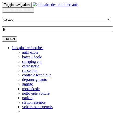
Toggle navigation
Nouvelle recherche
Quoi ?
Sur quelle commune ?
Trouver
Les plus recherchés
auto école
bateau école
camping car
carrosserie
casse auto
controle technique
depannage auto
garage
moto école
nettoyage voiture
parking
station essence
voiture sans permis