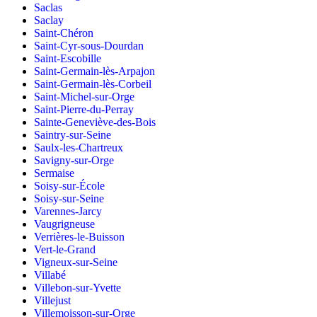
Saclas
Saclay
Saint-Chéron
Saint-Cyr-sous-Dourdan
Saint-Escobille
Saint-Germain-lès-Arpajon
Saint-Germain-lès-Corbeil
Saint-Michel-sur-Orge
Saint-Pierre-du-Perray
Sainte-Geneviève-des-Bois
Saintry-sur-Seine
Saulx-les-Chartreux
Savigny-sur-Orge
Sermaise
Soisy-sur-École
Soisy-sur-Seine
Varennes-Jarcy
Vaugrigneuse
Verrières-le-Buisson
Vert-le-Grand
Vigneux-sur-Seine
Villabé
Villebon-sur-Yvette
Villejust
Villemoisson-sur-Orge