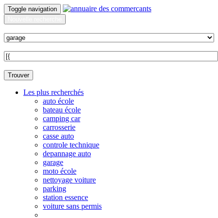
Toggle navigation
Nouvelle recherche
Quoi ?
Sur quelle commune ?
Trouver
Les plus recherchés
auto école
bateau école
camping car
carrosserie
casse auto
controle technique
depannage auto
garage
moto école
nettoyage voiture
parking
station essence
voiture sans permis