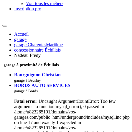
Voir tous les métiers
Inscription pro
Accueil
garage
garage Charente-Maritime
concessionnaire Échillais
Nadeau Fredy
garage à proximité de Échillais
Bourguignon Christian
garage à Beurlay
BORDS AUTO SERVICES
garage à Bords
Fatal error
: Uncaught ArgumentCountError: Too few
arguments to function mysql_error(), 0 passed in
/home/u823265191/domains/vos-
garages.com/public_html/underground/includes/mysql.inc.php
on line 17 and exactly 1 expected in
/home/u823265191/domains/vos-