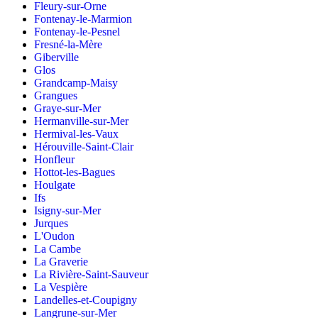
Fleury-sur-Orne
Fontenay-le-Marmion
Fontenay-le-Pesnel
Fresné-la-Mère
Giberville
Glos
Grandcamp-Maisy
Grangues
Graye-sur-Mer
Hermanville-sur-Mer
Hermival-les-Vaux
Hérouville-Saint-Clair
Honfleur
Hottot-les-Bagues
Houlgate
Ifs
Isigny-sur-Mer
Jurques
L'Oudon
La Cambe
La Graverie
La Rivière-Saint-Sauveur
La Vespière
Landelles-et-Coupigny
Langrune-sur-Mer