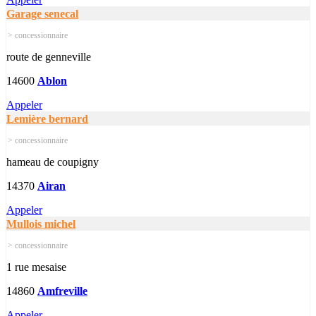
Garage senecal
> concessionnaire
route de genneville
14600
Ablon
Appeler
Lemière bernard
> concessionnaire
hameau de coupigny
14370
Airan
Appeler
Mullois michel
> concessionnaire
1 rue mesaise
14860
Amfreville
Appeler