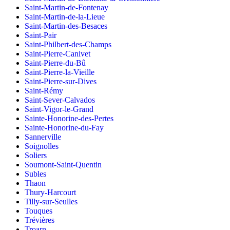
Saint-Martin-de-Fontenay
Saint-Martin-de-la-Lieue
Saint-Martin-des-Besaces
Saint-Pair
Saint-Philbert-des-Champs
Saint-Pierre-Canivet
Saint-Pierre-du-Bû
Saint-Pierre-la-Vieille
Saint-Pierre-sur-Dives
Saint-Rémy
Saint-Sever-Calvados
Saint-Vigor-le-Grand
Sainte-Honorine-des-Pertes
Sainte-Honorine-du-Fay
Sannerville
Soignolles
Soliers
Soumont-Saint-Quentin
Subles
Thaon
Thury-Harcourt
Tilly-sur-Seulles
Touques
Trévières
Troarn