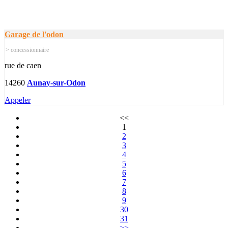
Garage de l'odon
> concessionnaire
rue de caen
14260
Aunay-sur-Odon
Appeler
<<
1
2
3
4
5
6
7
8
9
30
31
>>