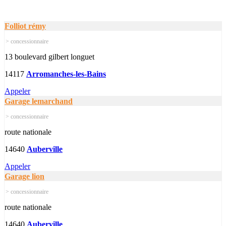
Folliot rémy
> concessionnaire
13 boulevard gilbert longuet
14117
Arromanches-les-Bains
Appeler
Garage lemarchand
> concessionnaire
route nationale
14640
Auberville
Appeler
Garage lion
> concessionnaire
route nationale
14640
Auberville