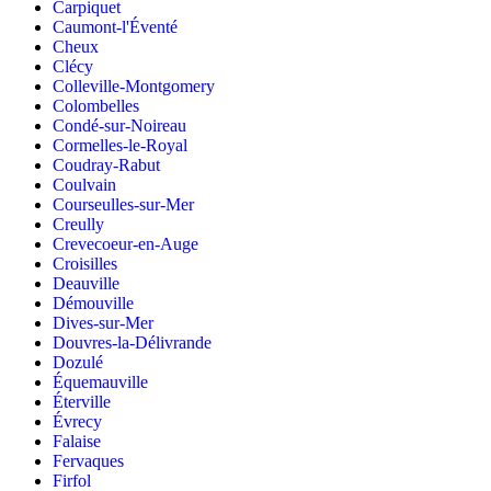
Carpiquet
Caumont-l'Éventé
Cheux
Clécy
Colleville-Montgomery
Colombelles
Condé-sur-Noireau
Cormelles-le-Royal
Coudray-Rabut
Coulvain
Courseulles-sur-Mer
Creully
Crevecoeur-en-Auge
Croisilles
Deauville
Démouville
Dives-sur-Mer
Douvres-la-Délivrande
Dozulé
Équemauville
Éterville
Évrecy
Falaise
Fervaques
Firfol