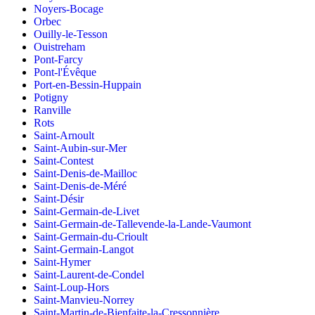
Noyers-Bocage
Orbec
Ouilly-le-Tesson
Ouistreham
Pont-Farcy
Pont-l'Évêque
Port-en-Bessin-Huppain
Potigny
Ranville
Rots
Saint-Arnoult
Saint-Aubin-sur-Mer
Saint-Contest
Saint-Denis-de-Mailloc
Saint-Denis-de-Méré
Saint-Désir
Saint-Germain-de-Livet
Saint-Germain-de-Tallevende-la-Lande-Vaumont
Saint-Germain-du-Crioult
Saint-Germain-Langot
Saint-Hymer
Saint-Laurent-de-Condel
Saint-Loup-Hors
Saint-Manvieu-Norrey
Saint-Martin-de-Bienfaite-la-Cressonnière