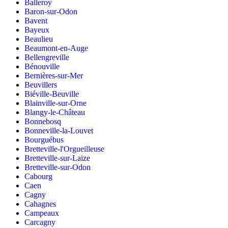
Balleroy
Baron-sur-Odon
Bavent
Bayeux
Beaulieu
Beaumont-en-Auge
Bellengreville
Bénouville
Bernières-sur-Mer
Beuvillers
Biéville-Beuville
Blainville-sur-Orne
Blangy-le-Château
Bonnebosq
Bonneville-la-Louvet
Bourguébus
Bretteville-l'Orgueilleuse
Bretteville-sur-Laize
Bretteville-sur-Odon
Cabourg
Caen
Cagny
Cahagnes
Campeaux
Carcagny