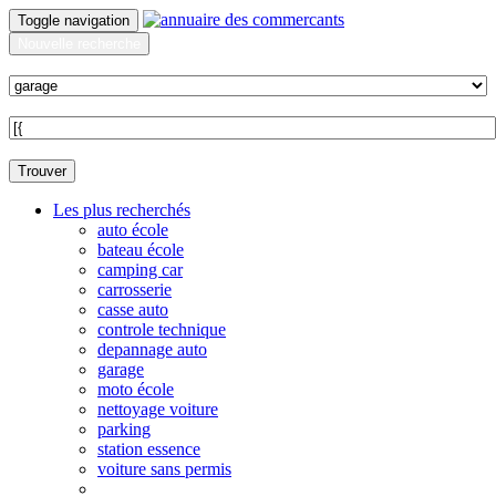
Toggle navigation
Nouvelle recherche
Quoi ?
Sur quelle commune ?
Trouver
Les plus recherchés
auto école
bateau école
camping car
carrosserie
casse auto
controle technique
depannage auto
garage
moto école
nettoyage voiture
parking
station essence
voiture sans permis