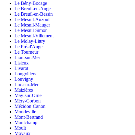
Le Bény-Bocage
Le Breuil-en-Auge
Le Breuil-en-Bessin
Le Mesnil-Auzouf
Le Mesnil-Mauger
Le Mesnil-Simon
Le Mesnil-Villement
Le Molay-Littry
Le Pré-d'Auge
Le Tourneur
Lion-sur-Mer
Lisieux
Livarot
Longvillers
Louvigny
Luc-sur-Mer
Maizières
May-sur-Orne
Méry-Corbon
Mézidon-Canon
Mondeville
Mont-Bertrand
Montchamp
Moult
Moyaux