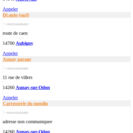
Appeler
Dl auto (sarl)
> concessionnaire
route de caen
14700
Aubigny
Appeler
Aunay garage
> concessionnaire
11 rue de villers
14260
Aunay-sur-Odon
Appeler
Carrosserie du moulin
> concessionnaire
adresse non communiquee
14260
Aunay-sur-Odon