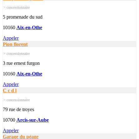
> concessionnaire
5 promenade du sud
10160
Aix-en-Othe
Appeler
Pion florent
> concessionnaire
3 rue ernest furgon
10160
Aix-en-Othe
Appeler
C c d l
> concessionnaire
79 rue de troyes
10700
Arcis-sur-Aube
Appeler
Garage du péage