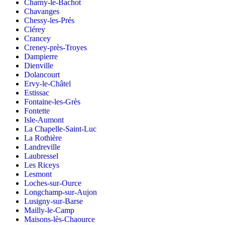
Charny-le-Bachot
Chavanges
Chessy-les-Prés
Clérey
Crancey
Creney-près-Troyes
Dampierre
Dienville
Dolancourt
Ervy-le-Châtel
Estissac
Fontaine-les-Grès
Fontette
Isle-Aumont
La Chapelle-Saint-Luc
La Rothière
Landreville
Laubressel
Les Riceys
Lesmont
Loches-sur-Ource
Longchamp-sur-Aujon
Lusigny-sur-Barse
Mailly-le-Camp
Maisons-lès-Chaource