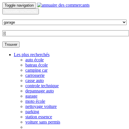
Toggle navigation
Nouvelle recherche
Quoi ?
Sur quelle commune ?
Trouver
Les plus recherchés
auto école
bateau école
camping car
carrosserie
casse auto
controle technique
depannage auto
garage
moto école
nettoyage voiture
parking
station essence
voiture sans permis