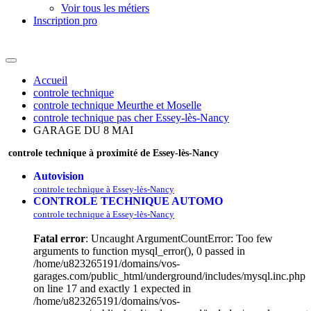
Voir tous les métiers
Inscription pro
Accueil
controle technique
controle technique Meurthe et Moselle
controle technique pas cher Essey-lès-Nancy
GARAGE DU 8 MAI
controle technique à proximité de Essey-lès-Nancy
Autovision
controle technique à Essey-lès-Nancy
CONTROLE TECHNIQUE AUTOMO
controle technique à Essey-lès-Nancy
Fatal error
: Uncaught ArgumentCountError: Too few
arguments to function mysql_error(), 0 passed in
/home/u823265191/domains/vos-
garages.com/public_html/underground/includes/mysql.inc.php
on line 17 and exactly 1 expected in
/home/u823265191/domains/vos-