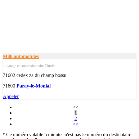
Milli automobiles
> garage et concessionnaire Citroën
71602 cedex za du champ bossu
71600
Paray-le-Monial
Appeler
<<
1
2
>>
* Ce numéro valable 5 minutes n'est pas le numéro du destinataire