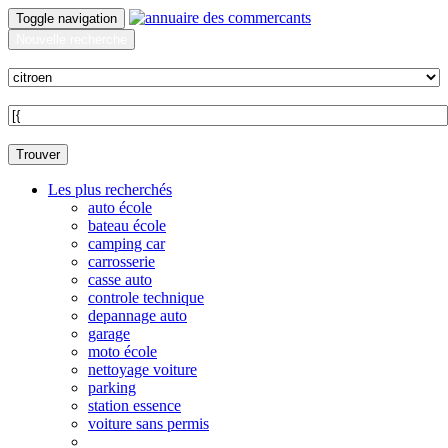
Toggle navigation
Nouvelle recherche
Quoi ?
Sur quelle commune ?
Trouver
Les plus recherchés
auto école
bateau école
camping car
carrosserie
casse auto
controle technique
depannage auto
garage
moto école
nettoyage voiture
parking
station essence
voiture sans permis