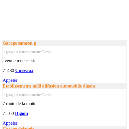
Garage samson g
> garage et concessionnaire Citroën
avenue rene cassin
71480
Cuiseaux
Appeler
Etablissements milli diffusion automobile digoin
> garage et concessionnaire Citroën
7 route de la motte
71160
Digoin
Appeler
Garage delangle