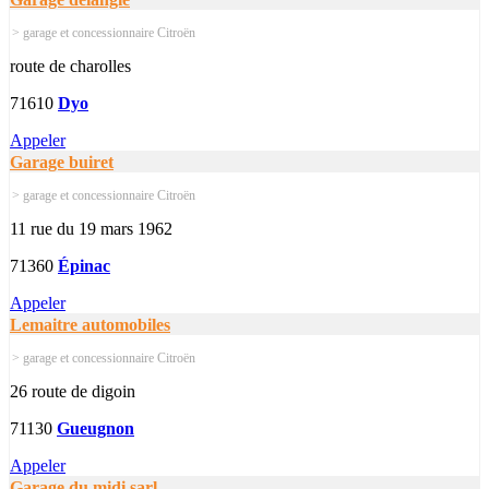
> garage et concessionnaire Citroën
route de charolles
71610
Dyo
Appeler
Garage buiret
> garage et concessionnaire Citroën
11 rue du 19 mars 1962
71360
Épinac
Appeler
Lemaitre automobiles
> garage et concessionnaire Citroën
26 route de digoin
71130
Gueugnon
Appeler
Garage du midi sarl