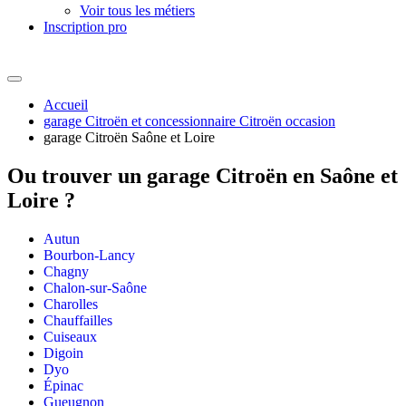
Voir tous les métiers
Inscription pro
Accueil
garage Citroën et concessionnaire Citroën occasion
garage Citroën Saône et Loire
Ou trouver un
garage Citroën en Saône et
Loire ?
Autun
Bourbon-Lancy
Chagny
Chalon-sur-Saône
Charolles
Chauffailles
Cuiseaux
Digoin
Dyo
Épinac
Gueugnon