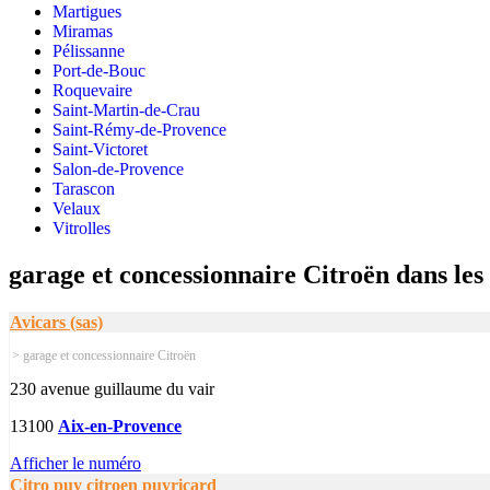
Martigues
Miramas
Pélissanne
Port-de-Bouc
Roquevaire
Saint-Martin-de-Crau
Saint-Rémy-de-Provence
Saint-Victoret
Salon-de-Provence
Tarascon
Velaux
Vitrolles
garage et concessionnaire Citroën dans le
Avicars (sas)
> garage et concessionnaire Citroën
230 avenue guillaume du vair
13100
Aix-en-Provence
Afficher le numéro
Citro puy citroen puyricard