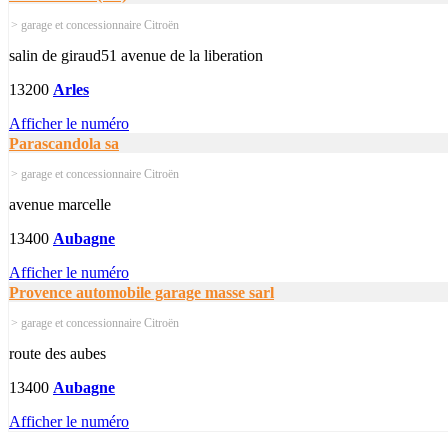
> garage et concessionnaire Citroën
salin de giraud51 avenue de la liberation
13200
Arles
Afficher le numéro
Parascandola sa
> garage et concessionnaire Citroën
avenue marcelle
13400
Aubagne
Afficher le numéro
Provence automobile garage masse sarl
> garage et concessionnaire Citroën
route des aubes
13400
Aubagne
Afficher le numéro