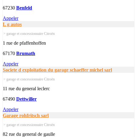
67230
Benfeld
Appeler
L g autos
> garage et concessionnaire Citroën
1 rue de pfaffenhoffen
67170
Brumath
Appeler
Societe d exploitation du garage schaeffer michel sarl
> garage et concessionnaire Citroën
11 rue du general leclerc
67490
Dettwiller
Appeler
Garage rohfritsch sarl
> garage et concessionnaire Citroën
82 rue du general de gaulle