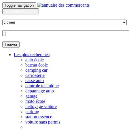
Toggle navigation
Nouvelle recherche
Quoi ?
Sur quelle commune ?
Trouver
Les plus recherchés
auto école
bateau école
camping car
carrosserie
casse auto
controle technique
depannage auto
garage
moto école
nettoyage voiture
parking
station essence
voiture sans permis