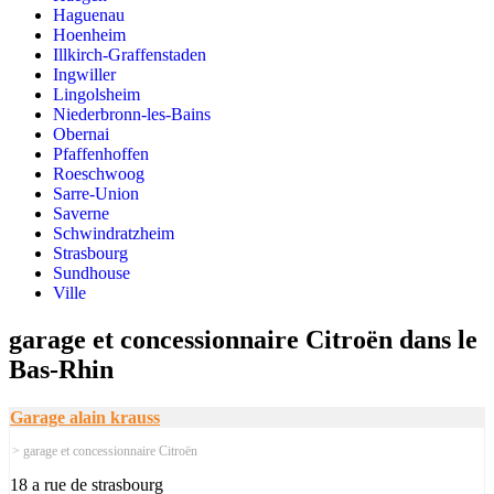
Haguenau
Hoenheim
Illkirch-Graffenstaden
Ingwiller
Lingolsheim
Niederbronn-les-Bains
Obernai
Pfaffenhoffen
Roeschwoog
Sarre-Union
Saverne
Schwindratzheim
Strasbourg
Sundhouse
Ville
garage et concessionnaire Citroën dans le
Bas-Rhin
Garage alain krauss
> garage et concessionnaire Citroën
18 a rue de strasbourg