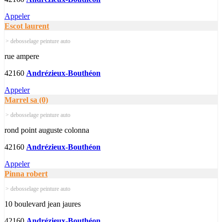
Appeler
Escot laurent
> debosselage peinture auto
rue ampere
42160
Andrézieux-Bouthéon
Appeler
Marrel sa (0)
> debosselage peinture auto
rond point auguste colonna
42160
Andrézieux-Bouthéon
Appeler
Pinna robert
> debosselage peinture auto
10 boulevard jean jaures
42160
Andrézieux-Bouthéon