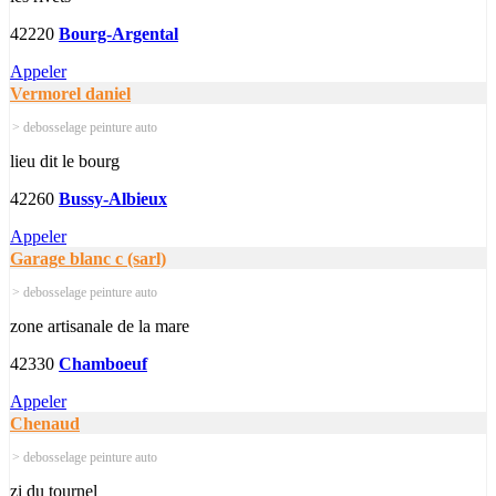
42220
Bourg-Argental
Appeler
Vermorel daniel
> debosselage peinture auto
lieu dit le bourg
42260
Bussy-Albieux
Appeler
Garage blanc c (sarl)
> debosselage peinture auto
zone artisanale de la mare
42330
Chamboeuf
Appeler
Chenaud
> debosselage peinture auto
zi du tournel