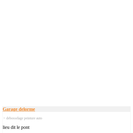
Garage delorme
> debosselage peinture auto
lieu dit le pont