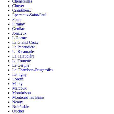
Chenereilles
Chuyer
Craintilleux
Épercieux-Saint-Paul
Feurs
Firminy
Genilac
Jonzieux
L'Horme
La Grand-Croix
La Pacaudière
La Ricamarie
La Talaudière
La Tourette
Le Cergne
Le Chambon-Feugerolles
Lentigny
Lorette
Mably
Marcoux
Montbrison
Montrond-les-Bains
Neaux
Noirétable
Ouches