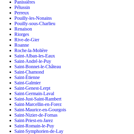
Panissières
Pélussin
Perreux
Pouilly-les-Nonains
Pouilly-sous-Charlieu
Renaison
Riorges
Rive-de-Gier
Roanne
Roche-la-Molière
Saint-Alban-les-Eaux
Saint-André-le-Puy
Saint-Bonnet-le-Château
Saint-Chamond
Saint-Étienne
Saint-Galmier
Saint-Genest-Lerpt
Saint-Germain-Laval
Saint-Just-Saint-Rambert
Saint-Marcellin-en-Forez
Saint-Maurice-en-Gourgois
Saint-Nizier-de-Fornas
Saint-Priest-en-Jarez
Saint-Romain-le-Puy
Saint-Symphorien-de-Lay