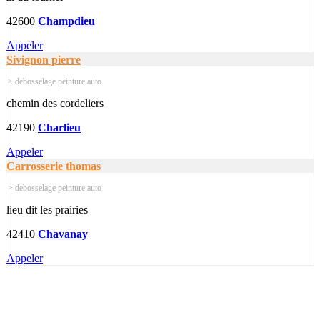
42600
Champdieu
Appeler
Sivignon pierre
> debosselage peinture auto
chemin des cordeliers
42190
Charlieu
Appeler
Carrosserie thomas
> debosselage peinture auto
lieu dit les prairies
42410
Chavanay
Appeler