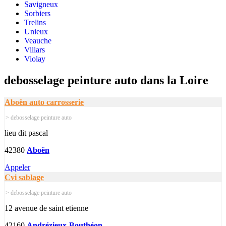
Savigneux
Sorbiers
Trelins
Unieux
Veauche
Villars
Violay
debosselage peinture auto dans la Loire
Aboën auto carrosserie
> debosselage peinture auto
lieu dit pascal
42380
Aboën
Appeler
Cvi sablage
> debosselage peinture auto
12 avenue de saint etienne
42160
Andrézieux-Bouthéon