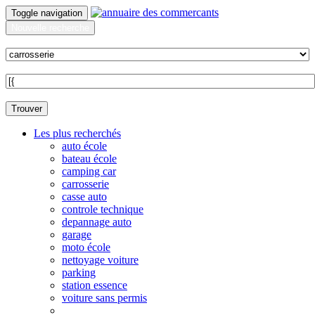
Toggle navigation
Nouvelle recherche
Quoi ?
Sur quelle commune ?
Trouver
Les plus recherchés
auto école
bateau école
camping car
carrosserie
casse auto
controle technique
depannage auto
garage
moto école
nettoyage voiture
parking
station essence
voiture sans permis