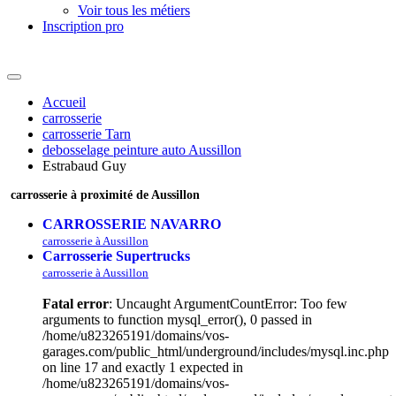
Voir tous les métiers
Inscription pro
Accueil
carrosserie
carrosserie Tarn
debosselage peinture auto Aussillon
Estrabaud Guy
carrosserie à proximité de Aussillon
CARROSSERIE NAVARRO
carrosserie à Aussillon
Carrosserie Supertrucks
carrosserie à Aussillon
Fatal error
: Uncaught ArgumentCountError: Too few
arguments to function mysql_error(), 0 passed in
/home/u823265191/domains/vos-
garages.com/public_html/underground/includes/mysql.inc.php
on line 17 and exactly 1 expected in
/home/u823265191/domains/vos-