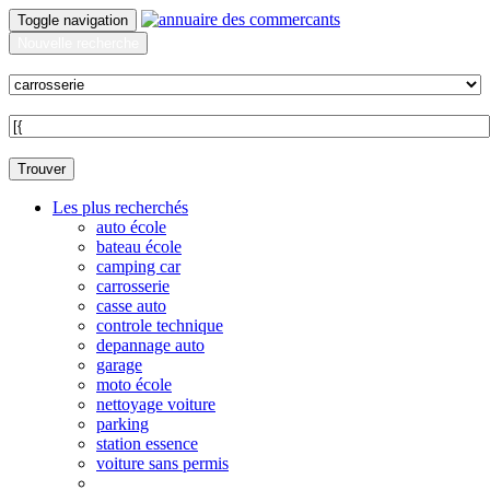
Toggle navigation
Nouvelle recherche
Quoi ?
Sur quelle commune ?
Trouver
Les plus recherchés
auto école
bateau école
camping car
carrosserie
casse auto
controle technique
depannage auto
garage
moto école
nettoyage voiture
parking
station essence
voiture sans permis